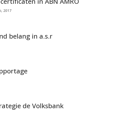
 certificaten in ABN AMRO
o
,
2017
nd belang in a.s.r
apportage
rategie de Volksbank