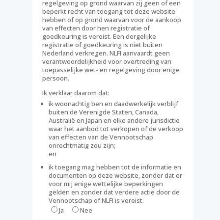
regelgeving op grond waarvan zij geen of een
beperkt recht van toegang tot deze website
hebben of op grond waarvan voor de aankoop
van effecten door hen registratie of
goedkeuring is vereist. Een dergelijke
registratie of goedkeuring is niet buiten
Nederland verkregen. NLFI aanvaardt geen
verantwoordelijkheid voor overtreding van
toepasselijke wet- en regelgeving door enige
persoon.
Ik verklaar daarom dat:
ik woonachtig ben en daadwerkelijk verblijf
buiten de Verenigde Staten, Canada,
Australië en Japan en elke andere jurisdictie
waar het aanbod tot verkopen of de verkoop
van effecten van de Vennootschap
onrechtmatig zou zijn;
en
ik toegang mag hebben tot de informatie en
documenten op deze website, zonder dat er
voor mij enige wettelijke beperkingen
gelden en zonder dat verdere actie door de
Vennootschap of NLFI is vereist.
Ja
Nee